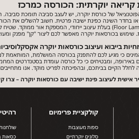
 קריאה יוקרתית: הכורסה כמרכז
וטנציאל של כורסת יוקרה, יש לעצב סביבה תומכת סביבה. ה
או בחדר השינה כפינת ישיבה פרטית. חשוב להשלים את הכורס
קריאה עומדת (Floor Lamp) בעלת עיצוב ייחודי, המספקת אור מ
. שימוש בכורסאות יוקרה מאפשר לכם ליצור "קן" מפנק ומעו
ב-LUSSO מאמינים כי מגיע לכם להתפנק בכורסה המושלמת, המותאמת 
 באירופה, ומבטיחים כי כל כורסה עומדת בסטנדרטים המחמיר
חלל הקיים בביתכם, ובהפיכתה לפריט מוקד. אנו מתחייבים לא
 אישית לעיצוב פינת ישיבה עם כורסאות יוקרה – צרו קש
קולקציית פרימיום
רהיטי 
ספות מעוצבות
שולחנות 
סלונים יוקרתיים
כסאות ב