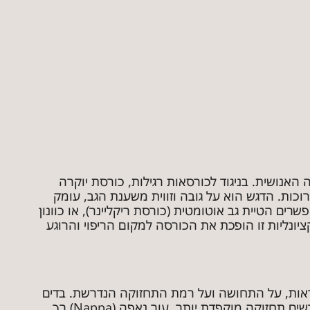
אנושית. בניגוד לכורסאות רגילות, כורסת יוקרה
ות. הדגש הוא על גובה וזווית משענת הגב, עומק
רים הטיית גב אוטומטית (כורסת ריקליינר), או כוונון
ונליות זו הופכת את הכורסה למקום הריפוי והרוגע
ראות, על התחושה ועל רמת התחזוקה הנדרשת. בדים
יוקרתיים כגון קטיפה צרפתית או משי ארוג מעניקים מראה עשיר ודרמטי, אך דורשים תחזוקה מוקפדת יותר. עור נאפה (Nappa) רך