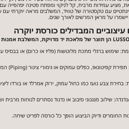
את, מציע עמידות מרבית, קל לניקוי ומפתח פטינה יפהפייה עם 
ינתטיים עם טקסטורה של טוויד, המשלבים מראה יוקרתי עם ע
יישמרו על מראן המרשים לאורך שנים.
: שימוש ברגלי מתכת מלוטשות (פליז או כרום) או בבסיס עץ
קפיטונאז, כפלים עמוקים או גימורי צינור (Piping) המדגישים את הקימורים.
: בחירת צבע נועז כמו כחול עמוק, ירוק אמרלד או בורדו ליצירת
נדה: שילוב מנגנוני סיבוב או נדנוד נסתרים לנוחות מרבית ושינו
ות החומרים ודיוק הביצוע הופך כל כורסה לפריט שיחה.