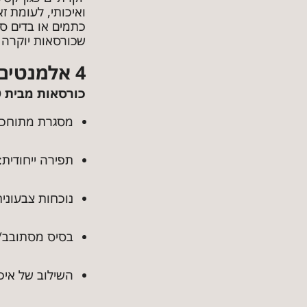
ואיכותי, לעומת ז
כתמים או בדים ס
שכורסאות יוקרה 
4 אלמנטים עיצוביים המבדילים כורסת יוקרה
כורסאות מבית LUSSO הן תוצר של מלאכת יד מדויקת, המשלבת אמנות ונוחות:
מסגרת מתוחכמת
תפירה ייחודית: תפירת 
נוכחות צבעונית
בסיס מסתובב/נד
השילוב של איכ