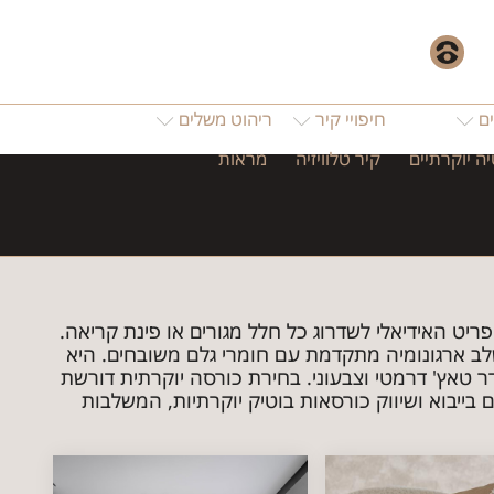
055
ם
חיפויי קיר
ריהוט משלים
ה יוקרתיים
קיר טלוויזיה
מראות
יט האידיאלי לשדרוג כל חלל מגורים או פינת קריאה.
שלב ארגונומיה מתקדמת עם חומרי גלם משובחים. היא
 טאץ' דרמטי וצבעוני. בחירת כורסה יוקרתית דורשת
 לריפוד, ולתמיכה שהיא מעניקה לגוף. אנו ב-LUSSO מתמחים בייבוא ושיווק כורסאות בוטיק יוקרתיות, המשלבות